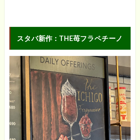
は？
3
まと
め
スタバ新作：THE苺フラペチーノ